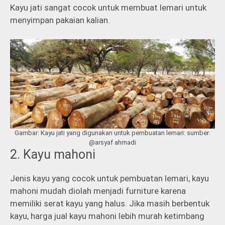
Kayu jati sangat cocok untuk membuat lemari untuk
menyimpan pakaian kalian.
Gambar: Kayu jati yang digunakan untuk pembuatan lemari: sumber:
@arsyaf ahmadi
2. Kayu mahoni
Jenis kayu yang cocok untuk pembuatan lemari, kayu
mahoni mudah diolah menjadi furniture karena
memiliki serat kayu yang halus. Jika masih berbentuk
kayu, harga jual kayu mahoni lebih murah ketimbang