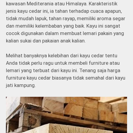
kawasan Mediterania atau Himalaya. Karakteristik
jenis kayu cedar ini, ia tahan terhadap cuaca apapun,
tidak mudah lapuk, tahan rayap, memiliki aroma segar
dan memiliki kelembaban yang baik. Kayu ini sangat
cocok digunakan dalam membuat lemari pakain yang
kalian sukai dan pakaian anak kalian.
Melihat banyaknya kelebihan dari kayu cedar tentu
Anda tidak perlu ragu untuk membeli furniture atau
lemari yang terbuat dari kayu ini. Tenang saja harga
furniture kayu cedar biasanya tidak semahal dari kayu
jati kampung.