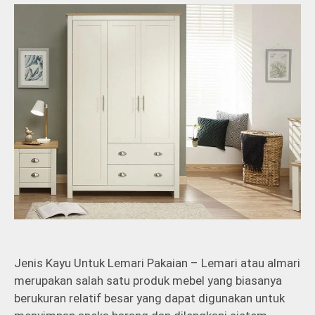
Jenis Kayu Untuk Lemari Pakaian – Lemari atau almari
merupakan salah satu produk mebel yang biasanya
berukuran relatif besar yang dapat digunakan untuk