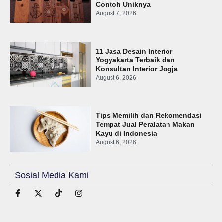
Contoh Uniknya
August 7, 2026
11 Jasa Desain Interior
Yogyakarta Terbaik dan
Konsultan Interior Jogja
August 6, 2026
Tips Memilih dan Rekomendasi
Tempat Jual Peralatan Makan
Kayu di Indonesia
August 6, 2026
Sosial Media Kami