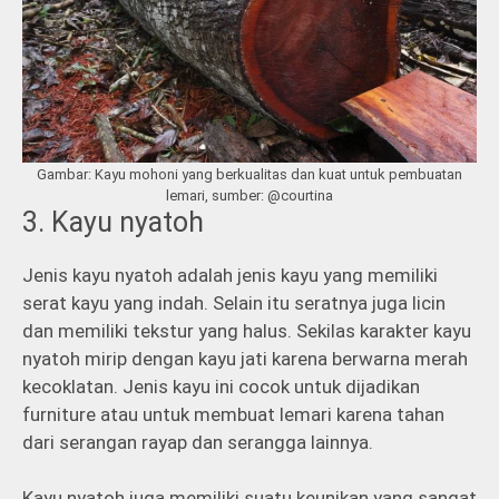
Gambar: Kayu mohoni yang berkualitas dan kuat untuk pembuatan
lemari, sumber: @courtina
3. Kayu nyatoh
Jenis kayu nyatoh adalah jenis kayu yang memiliki
serat kayu yang indah. Selain itu seratnya juga licin
dan memiliki tekstur yang halus. Sekilas karakter kayu
nyatoh mirip dengan kayu jati karena berwarna merah
kecoklatan. Jenis kayu ini cocok untuk dijadikan
furniture atau untuk membuat lemari karena tahan
dari serangan rayap dan serangga lainnya.
Kayu nyatoh juga memiliki suatu keunikan yang sangat