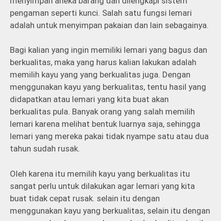
menyimpan aneka barang dan dilengkapi sistem
pengaman seperti kunci. Salah satu fungsi lemari
adalah untuk menyimpan pakaian dan lain sebagainya.
Bagi kalian yang ingin memiliki lemari yang bagus dan
berkualitas, maka yang harus kalian lakukan adalah
memilih kayu yang yang berkualitas juga. Dengan
menggunakan kayu yang berkualitas, tentu hasil yang
didapatkan atau lemari yang kita buat akan
berkualitas pula. Banyak orang yang salah memilih
lemari karena melihat bentuk luarnya saja, sehingga
lemari yang mereka pakai tidak nyampe satu atau dua
tahun sudah rusak.
Oleh karena itu memilih kayu yang berkualitas itu
sangat perlu untuk dilakukan agar lemari yang kita
buat tidak cepat rusak. selain itu dengan
menggunakan kayu yang berkualitas, selain itu dengan