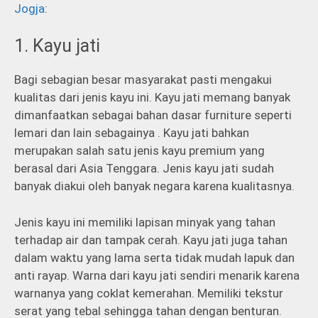
Jogja
:
1. Kayu jati
Bagi sebagian besar masyarakat pasti mengakui
kualitas dari jenis kayu ini. Kayu jati memang banyak
dimanfaatkan sebagai bahan dasar furniture seperti
lemari dan lain sebagainya . Kayu jati bahkan
merupakan salah satu jenis kayu premium yang
berasal dari Asia Tenggara. Jenis kayu jati sudah
banyak diakui oleh banyak negara karena kualitasnya.
Jenis kayu ini memiliki lapisan minyak yang tahan
terhadap air dan tampak cerah. Kayu jati juga tahan
dalam waktu yang lama serta tidak mudah lapuk dan
anti rayap. Warna dari kayu jati sendiri menarik karena
warnanya yang coklat kemerahan. Memiliki tekstur
serat yang tebal sehingga tahan dengan benturan.