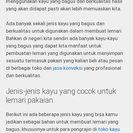
menggunakan kayu yang bagus dan berkualitas hasil
yang akan didapat pasti akan lebih memuaskan kita.
Ada banyak sekali jenis kayu yang bagus dan
berkualitas untuk digunakan dalam membuat lemari.
Bahkan di negeri kita sendiri ada banyak kayu-kayu
yang bagus yang dapat kita manfaat untuk
pembuatan lemari yang digunakan untuk menyimpan
sesuatu termasuk pakain yang kalian beli atau pesan
di berbagai toko dan
jasa konveksi
yang profesional
dan berkualitas.
Jenis-jenis kayu yang cocok untuk
lemari pakaian
Berikut ini ada beberapa jenis kayu yang bisa kamu
jadikan sebagai bahan untuk membuat lemari yang
bagus, khususnya untuk para pengrajin di
toko kayu