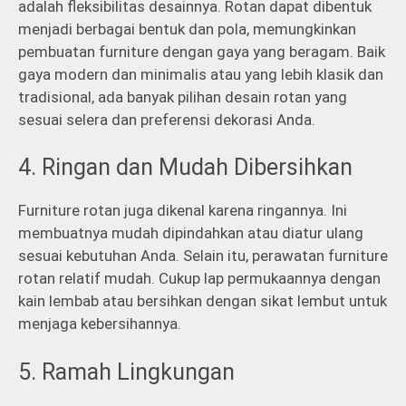
adalah fleksibilitas desainnya. Rotan dapat dibentuk
menjadi berbagai bentuk dan pola, memungkinkan
pembuatan furniture dengan gaya yang beragam. Baik
gaya modern dan minimalis atau yang lebih klasik dan
tradisional, ada banyak pilihan desain rotan yang
sesuai selera dan preferensi dekorasi Anda.
4. Ringan dan Mudah Dibersihkan
Furniture rotan juga dikenal karena ringannya. Ini
membuatnya mudah dipindahkan atau diatur ulang
sesuai kebutuhan Anda. Selain itu, perawatan furniture
rotan relatif mudah. Cukup lap permukaannya dengan
kain lembab atau bersihkan dengan sikat lembut untuk
menjaga kebersihannya.
5. Ramah Lingkungan