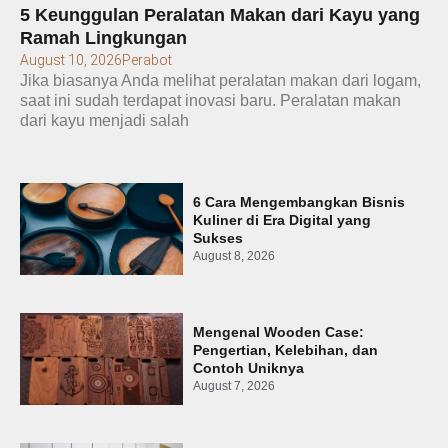
5 Keunggulan Peralatan Makan dari Kayu yang
Ramah Lingkungan
August 10, 2026
Perabot
Jika biasanya Anda melihat peralatan makan dari logam,
saat ini sudah terdapat inovasi baru. Peralatan makan
dari kayu menjadi salah
6 Cara Mengembangkan Bisnis
Kuliner di Era Digital yang
Sukses
August 8, 2026
Mengenal Wooden Case:
Pengertian, Kelebihan, dan
Contoh Uniknya
August 7, 2026