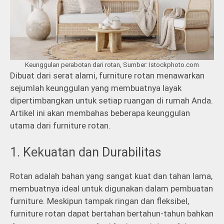
Keunggulan perabotan dari rotan, Sumber: Istockphoto.com
Dibuat dari serat alami, furniture rotan menawarkan
sejumlah keunggulan yang membuatnya layak
dipertimbangkan untuk setiap ruangan di rumah Anda.
Artikel ini akan membahas beberapa keunggulan
utama dari furniture rotan.
1. Kekuatan dan Durabilitas
Rotan adalah bahan yang sangat kuat dan tahan lama,
membuatnya ideal untuk digunakan dalam pembuatan
furniture. Meskipun tampak ringan dan fleksibel,
furniture rotan dapat bertahan bertahun-tahun bahkan