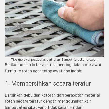
Tips merawat perabotan dari rotan, Sumber: Istockphoto.com
Berikut adalah beberapa tips penting dalam merawat
furniture rotan agar tetap awet dan indah:
1. Membersihkan secara teratur
Bersihkan debu dan kotoran dari perabotan material
rotan secara teratur dengan menggunakan kain
lembut atau sikat yang tidak kasar. Hindari