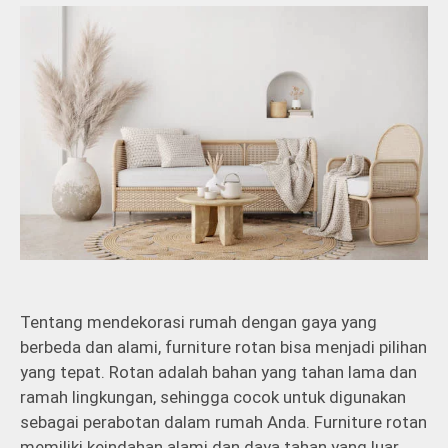
Tentang mendekorasi rumah dengan gaya yang
berbeda dan alami, furniture rotan bisa menjadi pilihan
yang tepat. Rotan adalah bahan yang tahan lama dan
ramah lingkungan, sehingga cocok untuk digunakan
sebagai perabotan dalam rumah Anda. Furniture rotan
memiliki keindahan alami dan daya tahan yang luar