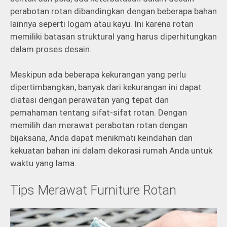
perabotan rotan dibandingkan dengan beberapa bahan
lainnya seperti logam atau kayu. Ini karena rotan
memiliki batasan struktural yang harus diperhitungkan
dalam proses desain.
Meskipun ada beberapa kekurangan yang perlu
dipertimbangkan, banyak dari kekurangan ini dapat
diatasi dengan perawatan yang tepat dan
pemahaman tentang sifat-sifat rotan. Dengan
memilih dan merawat perabotan rotan dengan
bijaksana, Anda dapat menikmati keindahan dan
kekuatan bahan ini dalam dekorasi rumah Anda untuk
waktu yang lama.
Tips Merawat Furniture Rotan