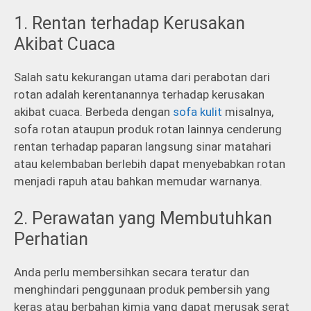
1. Rentan terhadap Kerusakan
Akibat Cuaca
Salah satu kekurangan utama dari perabotan dari
rotan adalah kerentanannya terhadap kerusakan
akibat cuaca. Berbeda dengan
sofa kulit
misalnya,
sofa rotan ataupun produk rotan lainnya cenderung
rentan terhadap paparan langsung sinar matahari
atau kelembaban berlebih dapat menyebabkan rotan
menjadi rapuh atau bahkan memudar warnanya.
2. Perawatan yang Membutuhkan
Perhatian
Anda perlu membersihkan secara teratur dan
menghindari penggunaan produk pembersih yang
keras atau berbahan kimia yang dapat merusak serat