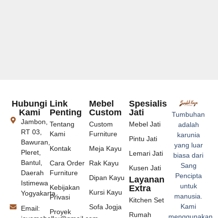
Hubungi
Link
Mebel
Spesialis
Kami
Penting
Custom
Jati
Tumbuhan
Jambon,
Tentang
Custom
Mebel Jati
adalah
RT 03,
Kami
Furniture
karunia
Pintu Jati
Bawuran,
yang luar
Kontak
Meja Kayu
Pleret,
Lemari Jati
biasa dari
Bantul,
Cara Order
Rak Kayu
Sang
Kusen Jati
Daerah
Furniture
Pencipta
Dipan Kayu
Layanan
Istimewa
untuk
Kebijakan
Extra
Kursi Kayu
Yogyakarta.
manusia.
Privasi
Kitchen Set
Kami
Sofa Jogja
Email:
Proyek
Rumah
menggunakan