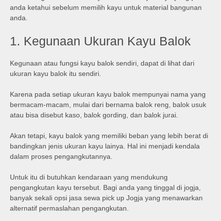
anda ketahui sebelum memilih kayu untuk material bangunan
anda.
1. Kegunaan Ukuran Kayu Balok
Kegunaan atau fungsi kayu balok sendiri, dapat di lihat dari
ukuran kayu balok itu sendiri.
Karena pada setiap ukuran kayu balok mempunyai nama yang
bermacam-macam, mulai dari bernama balok reng, balok usuk
atau bisa disebut kaso, balok gording, dan balok jurai.
Akan tetapi, kayu balok yang memiliki beban yang lebih berat di
bandingkan jenis ukuran kayu lainya. Hal ini menjadi kendala
dalam proses pengangkutannya.
Untuk itu di butuhkan kendaraan yang mendukung
pengangkutan kayu tersebut. Bagi anda yang tinggal di jogja,
banyak sekali opsi jasa sewa pick up Jogja yang menawarkan
alternatif permaslahan pengangkutan.