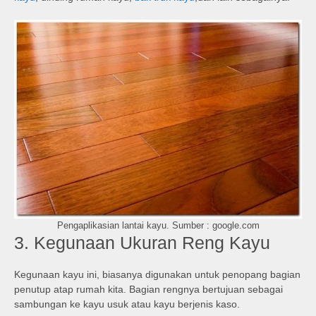
Pengaplikasian lantai kayu. Sumber : google.com
3. Kegunaan Ukuran Reng Kayu
Kegunaan kayu ini, biasanya digunakan untuk penopang bagian
penutup atap rumah kita. Bagian rengnya bertujuan sebagai
sambungan ke kayu usuk atau kayu berjenis kaso.