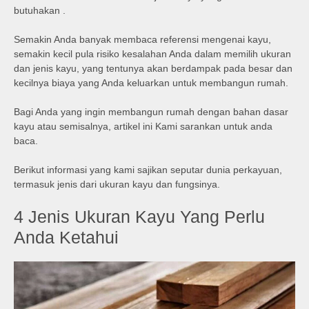
butuhakan .
Semakin Anda banyak membaca referensi mengenai kayu,
semakin kecil pula risiko kesalahan Anda dalam memilih ukuran
dan jenis kayu, yang tentunya akan berdampak pada besar
dan
kecilnya biaya yang Anda keluarkan untuk membangun rumah.
Bagi Anda yang ingin membangun rumah dengan bahan dasar
kayu atau semisalnya, artikel ini Kami sarankan untuk anda
baca.
Berikut informasi yang kami sajikan seputar dunia perkayuan,
termasuk jenis dari ukuran kayu dan fungsi
nya.
4 Jenis Ukuran Kayu Yang Perlu
Anda Ketahui