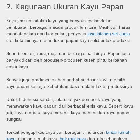
2. Kegunaan Ukuran Kayu Papan
Kayu jenis ini adalah kayu yang banyak dipakai dalam
pembuatan berbagai macam produk furniture. Meskipun harus
mendatangkan dari luar pulau, penyedia
jasa kitchen set Jogja
dan kota lainnya memerlukan papan kayu solid untuk produksi.
Seperti lemari, kursi, meja dan berbagai hal lainya. Papan juga
banyak dicari oleh produsen-produsen kusen pintu berbahan
dasar kayu.
Banyak juga produsen olahan berbahan dasar kayu memilih
kayu papan sebagai kebutuhan dasar dalam faktor produksinya.
Untuk Indonesia sendiri, telah banyak pemasok kayu yang
menawarkan kayu papan, dari berbagai jenis kayu. Seperti kayu
jati, kayu merbau, kayu meranti, kayu mahoni dan kayu papan
sungkai.
Terkait pengaplikasianya pun beragam, mulai dari
lantai rumah
kayu
, dinding rumah kayu,
bak truk kayu
,dan lain sebagainya.