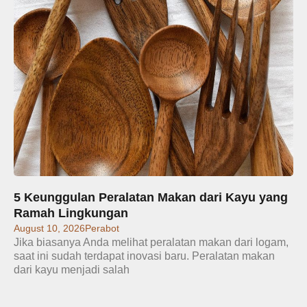
5 Keunggulan Peralatan Makan dari Kayu yang
Ramah Lingkungan
August 10, 2026
Perabot
Jika biasanya Anda melihat peralatan makan dari logam,
saat ini sudah terdapat inovasi baru. Peralatan makan
dari kayu menjadi salah