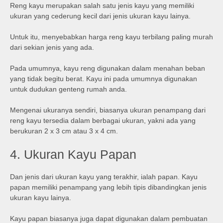
Reng kayu merupakan salah satu jenis kayu yang memiliki
ukuran yang cederung kecil dari jenis ukuran kayu lainya.
Untuk itu, menyebabkan harga reng kayu terbilang paling murah
dari sekian jenis yang ada.
Pada umumnya, kayu reng digunakan dalam menahan beban
yang tidak begitu berat. Kayu ini pada umumnya digunakan
untuk dudukan genteng rumah anda.
Mengenai ukuranya sendiri, biasanya ukuran penampang dari
reng kayu tersedia dalam berbagai ukuran, yakni ada yang
berukuran 2 x 3 cm atau 3 x 4 cm.
4. Ukuran Kayu Papan
Dan jenis dari ukuran kayu yang terakhir, ialah papan. Kayu
papan memiliki penampang yang lebih tipis dibandingkan jenis
ukuran kayu lainya.
Kayu papan biasanya juga dapat digunakan dalam pembuatan