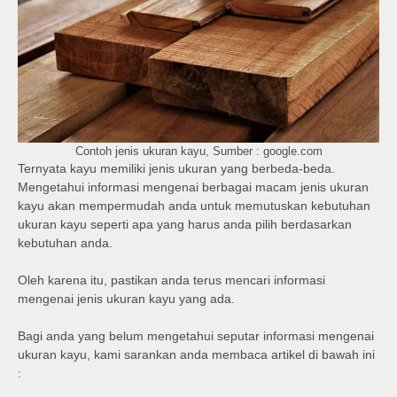
Contoh jenis ukuran kayu, Sumber : google.com
Ternyata kayu memiliki jenis ukuran yang berbeda-beda.
Mengetahui informasi mengenai berbagai macam jenis ukuran
kayu akan mempermudah anda untuk memutuskan kebutuhan
ukuran kayu seperti apa yang harus anda pilih berdasarkan
kebutuhan anda.
Oleh karena itu, pastikan anda terus mencari informasi
mengenai jenis ukuran kayu yang ada.
Bagi anda yang belum mengetahui seputar informasi mengenai
ukuran kayu, kami sarankan anda membaca artikel di bawah ini
: