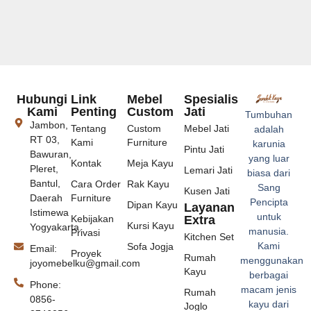
Hubungi
Link
Mebel
Spesialis
Kami
Penting
Custom
Jati
Tumbuhan
Jambon,
Tentang
Custom
Mebel Jati
adalah
RT 03,
Kami
Furniture
karunia
Pintu Jati
Bawuran,
yang luar
Kontak
Meja Kayu
Pleret,
Lemari Jati
biasa dari
Bantul,
Cara Order
Rak Kayu
Sang
Kusen Jati
Daerah
Furniture
Pencipta
Dipan Kayu
Layanan
Istimewa
untuk
Kebijakan
Extra
Kursi Kayu
Yogyakarta.
manusia.
Privasi
Kitchen Set
Kami
Sofa Jogja
Email:
Proyek
Rumah
menggunakan
joyomebelku@gmail.com
Kayu
berbagai
Phone:
macam jenis
Rumah
0856-
kayu dari
Joglo