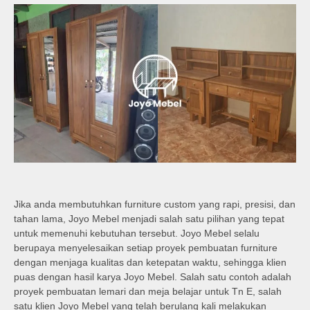
Jika anda membutuhkan furniture custom yang rapi, presisi, dan
tahan lama, Joyo Mebel menjadi salah satu pilihan yang tepat
untuk memenuhi kebutuhan tersebut. Joyo Mebel selalu
berupaya menyelesaikan setiap proyek pembuatan furniture
dengan menjaga kualitas dan ketepatan waktu, sehingga klien
puas dengan hasil karya Joyo Mebel. Salah satu contoh adalah
proyek pembuatan lemari dan meja belajar untuk Tn E, salah
satu klien Joyo Mebel yang telah berulang kali melakukan