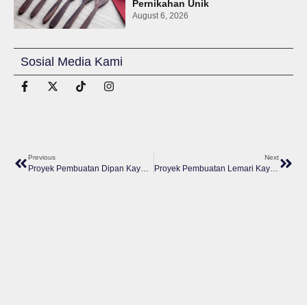
Pernikahan Unik
August 6, 2026
Sosial Media Kami
Previous
Next
Proyek Pembuatan Dipan Kayu Jati Custom Untuk Tn. W & Ibu R – Joyo Mebel
Proyek Pembuatan Lemari Kayu Jati Custom Untuk Bapak BS