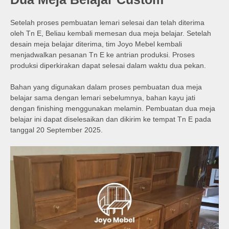
Setelah proses pembuatan lemari selesai dan telah diterima
oleh Tn E, Beliau kembali memesan dua meja belajar. Setelah
desain meja belajar diterima, tim Joyo Mebel kembali
menjadwalkan pesanan Tn E ke antrian produksi. Proses
produksi diperkirakan dapat selesai dalam waktu dua pekan.
Bahan yang digunakan dalam proses pembuatan dua meja
belajar sama dengan lemari sebelumnya, bahan kayu jati
dengan finishing menggunakan melamin. Pembuatan dua meja
belajar ini dapat diselesaikan dan dikirim ke tempat Tn E pada
tanggal 20 September 2025.