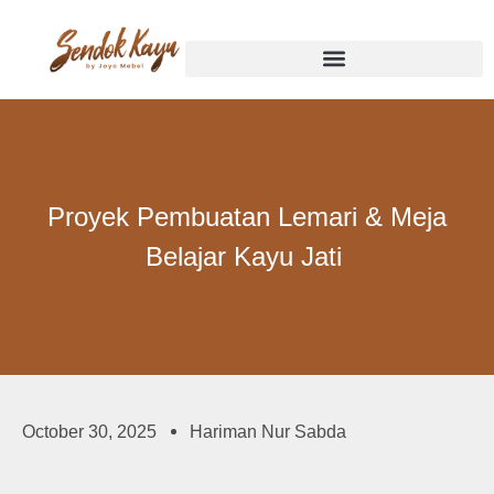
Proyek Pembuatan Lemari & Meja
Belajar Kayu Jati
October 30, 2025
Hariman Nur Sabda