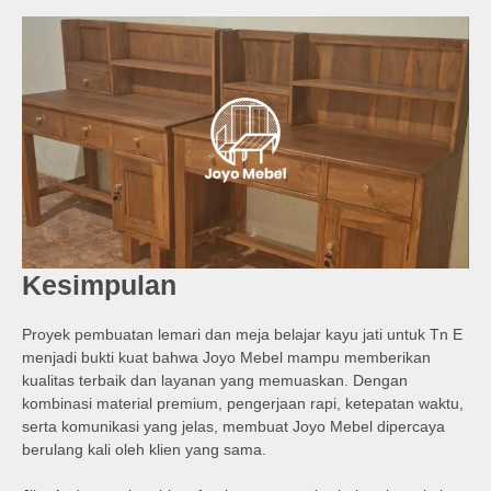
Kesimpulan
Proyek pembuatan lemari dan meja belajar kayu jati untuk Tn E
menjadi bukti kuat bahwa Joyo Mebel mampu memberikan
kualitas terbaik dan layanan yang memuaskan. Dengan
kombinasi material premium, pengerjaan rapi, ketepatan waktu,
serta komunikasi yang jelas, membuat Joyo Mebel dipercaya
berulang kali oleh klien yang sama.