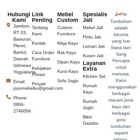
Hubungi
Link
Mebel
Spesialis
Kami
Penting
Custom
Jati
Tumbuhan
Jambon,
Tentang
Custom
Mebel Jati
adalah
RT 03,
Kami
Furniture
karunia
Pintu Jati
Bawuran,
yang luar
Kontak
Meja Kayu
Pleret,
Lemari Jati
biasa dari
Bantul,
Cara Order
Rak Kayu
Sang
Kusen Jati
Daerah
Furniture
Pencipta
Dipan Kayu
Layanan
Istimewa
untuk
Kebijakan
Extra
Kursi Kayu
Yogyakarta.
manusia.
Privasi
Kitchen Set
Kami
Sofa Jogja
Email:
Proyek
Rumah
menggunakan
joyomebelku@gmail.com
Kayu
berbagai
Phone:
macam jenis
Rumah
0856-
kayu dari
Joglo
2746056
berbagai
Bikin
jenis
Gazebo
tumbuhan
seperti
kelapa,