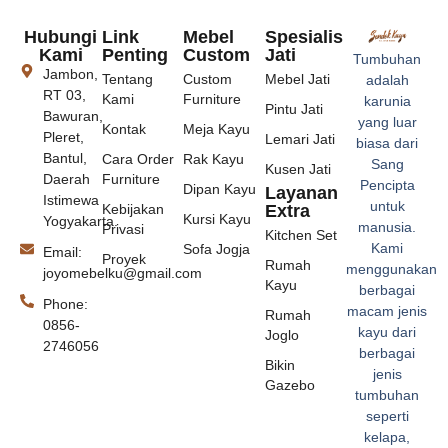
Hubungi
Link
Mebel
Spesialis
Kami
Penting
Custom
Jati
Tumbuhan
Jambon,
Tentang
Custom
Mebel Jati
adalah
RT 03,
Kami
Furniture
karunia
Pintu Jati
Bawuran,
yang luar
Kontak
Meja Kayu
Pleret,
Lemari Jati
biasa dari
Bantul,
Cara Order
Rak Kayu
Sang
Kusen Jati
Daerah
Furniture
Pencipta
Dipan Kayu
Layanan
Istimewa
untuk
Kebijakan
Extra
Kursi Kayu
Yogyakarta.
manusia.
Privasi
Kitchen Set
Kami
Sofa Jogja
Email:
Proyek
Rumah
menggunakan
joyomebelku@gmail.com
Kayu
berbagai
Phone:
macam jenis
Rumah
0856-
kayu dari
Joglo
2746056
berbagai
Bikin
jenis
Gazebo
tumbuhan
seperti
kelapa,