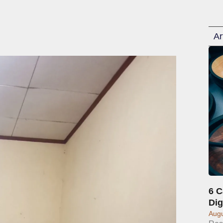
Ar
6 C
Dig
Augu