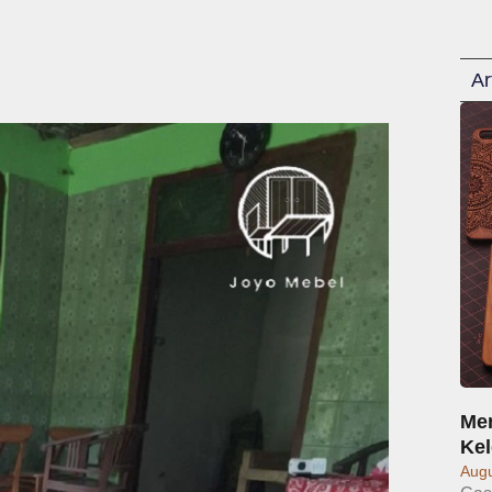
Ar
Men
Kel
Augu