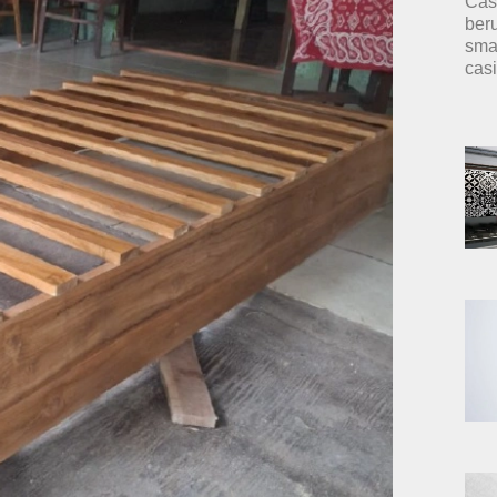
Cas
ber
sma
cas