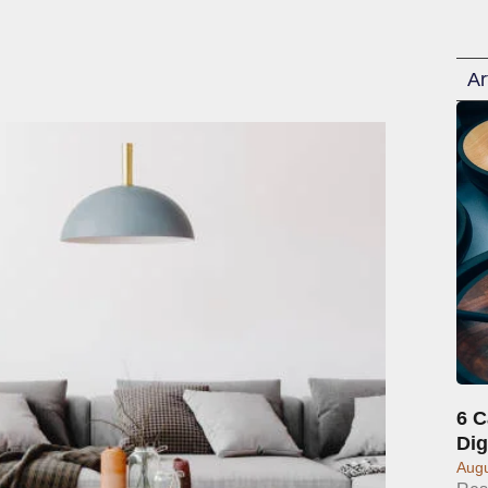
Ar
6 C
Dig
Augu