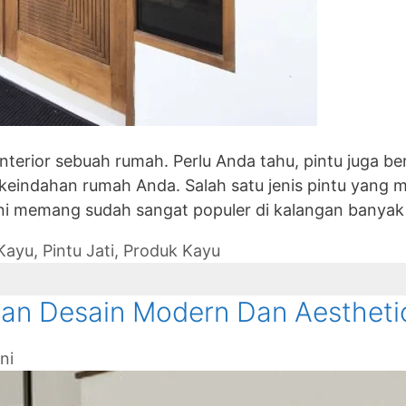
nterior sebuah rumah. Perlu Anda tahu, pintu juga b
keindahan rumah Anda. Salah satu jenis pintu yang 
s ini memang sudah sangat populer di kalangan banyak
Kayu
,
Pintu Jati
,
Produk Kayu
n Desain Modern Dan Aestheti
ni