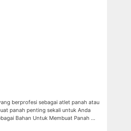
ang berprofesi sebagai atlet panah atau
at panah penting sekali untuk Anda
u Sebagai Bahan Untuk Membuat Panah …