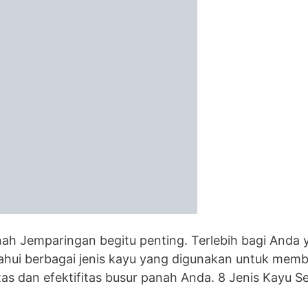
h Jemparingan begitu penting. Terlebih bagi Anda y
ui berbagai jenis kayu yang digunakan untuk membu
itas dan efektifitas busur panah Anda. 8 Jenis Kay