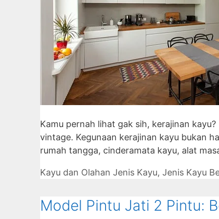
Kamu pernah lihat gak sih, kerajinan kayu
vintage. Kegunaan kerajinan kayu bukan ha
rumah tangga, cinderamata kayu, alat masa
Kayu dan Olahan
Jenis Kayu
,
Jenis Kayu Be
Model Pintu Jati 2 Pintu: 