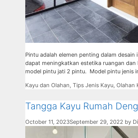
Pintu adalah elemen penting dalam desain i
dapat meningkatkan estetika ruangan dan 
model pintu jati 2 pintu. Model pintu jeni
Kayu dan Olahan
,
Tips
Jenis Kayu
,
Olahan 
Tangga Kayu Rumah Denga
October 11, 2023
September 29, 2022
by
Di