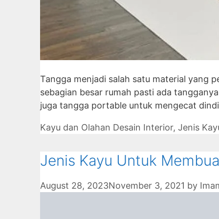
Tangga menjadi salah satu material yang 
sebagian besar rumah pasti ada tangganya, 
juga tangga portable untuk mengecat dindi
Kayu dan Olahan
Desain Interior
,
Jenis Kay
Jenis Kayu Untuk Membua
August 28, 2023
November 3, 2021
by
Ima