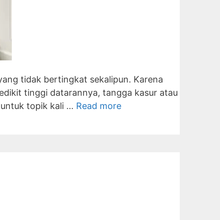
ang tidak bertingkat sekalipun. Karena
dikit tinggi datarannya, tangga kasur atau
untuk topik kali …
Read more